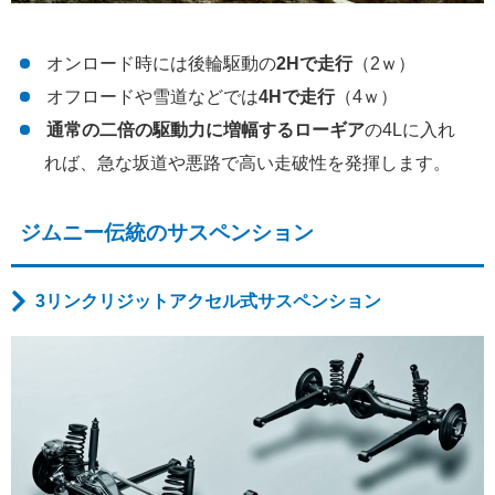
オンロード時には後輪駆動の
2Hで走行
（2ｗ）
オフロードや雪道などでは
4Hで走行
（4ｗ）
通常の二倍の駆動力に増幅するローギア
の4Lに入れ
れば、急な坂道や悪路で高い走破性を発揮します。
ジムニー伝統のサスペンション
3リンクリジットアクセル式サスペンション