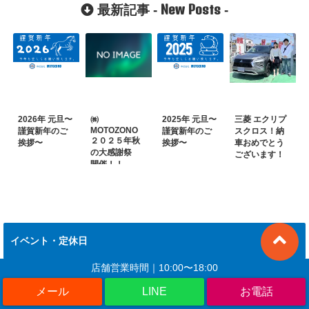
軽・普通自動
エンジンや燃
を実現!脱出時
が広いのでス
New Posts
最新記事 -
-
車などのNEW
費やサイズな
も走行時も安
ペース効率に
CARの速報!
ど!
心。
優れている3つ
の理由。
2026年 元旦〜
㈱
2025年 元旦〜
三菱 エクリプ
MOTOZONO
謹賀新年のご
謹賀新年のご
スクロス！納
２０２５年秋
挨拶〜
挨拶〜
車おめでとう
の大感謝祭
ございます！
開催！！
イベント・定休日
店舗営業時間｜10:00〜18:00
2026年 8月
日
月
火
水
木
金
土
LINE
1