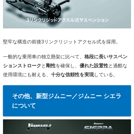
堅牢な構造の前後3リンクリジットアクセル式を採用。
一般的な乗用車の独立懸架に比べて、
格段に長いサスペン
ションストローク
と
剛性
を確保し、
優れた設置性
と過酷な
使用環境にも耐える、
十分な信頼性を実現
している。
その他、新型ジムニー／ジムニー シエラ
について