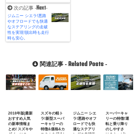
Next
次の記事 -
-
ジムニー シエラ!悪路
やオフロードでも快適
なステアリングの走破
性を実現!脱出時も走行
時も安心。
Related Posts
関連記事 -
-
2018年版|最新
スズキの軽ト
ジムニー シエ
スーパーキャ
おすすめ人気
ラ!新型スーパ
ラ!悪路やオフ
リーの特徴!運
の新車情報ま
ーキャリーの
ロードでも快
転と乗り降り
とめ! スズキや
特徴&価格&カ
適なステアリ
のしやすさ
ダイハツの
スタムを紹介!
ングの走破性
は？キャビン