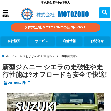
車検,板金,新車中古車購入
menu
株式会社 MOTOZONOの店内へGO！
会社概要
サービス
店舗情報
お問合せ
ホーム
当店おすすめの新車情報
2018年発売車
新型ジムニー シエラの走破性や走
行性能は?オフロードも安全で快適!
2018年7月9日