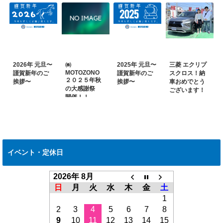
2026年 元旦〜
㈱
2025年 元旦〜
三菱 エクリプ
MOTOZONO
謹賀新年のご
謹賀新年のご
スクロス！納
２０２５年秋
挨拶〜
挨拶〜
車おめでとう
の大感謝祭
ございます！
開催！！
イベント・定休日
2026年 8月
日
月
火
水
木
金
土
1
2
3
4
5
6
7
8
9
10
11
12
13
14
15