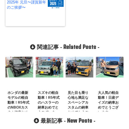
2025年 元旦〜謹賀新年
のご挨拶〜
Related Posts
関連記事 -
-
ホンダの最新
スズキの軽自
見た目も乗り
大人気の軽自
モデルの軽自
動車！R5年式
心地も満足な
動車！日産デ
動車！R5年式
のハスラーの
スペーシアカ
イズの納車お
のNBOXカス
納車おめでと
スタムの納車
めでとうござ
タム納車おめ
うございま
おめでとうご
います。
でとうござい
す！
ざいます。
New Posts
最新記事 -
-
ます！