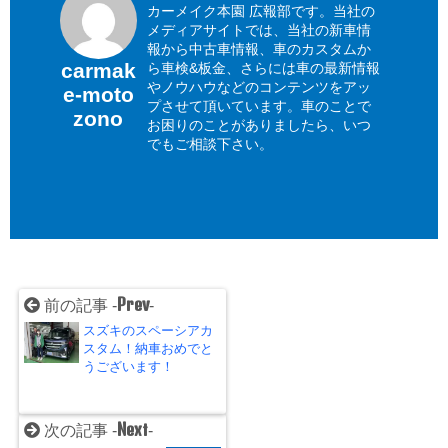
カーメイク本園 広報部です。当社の
メディアサイトでは、当社の新車情
報から中古車情報、車のカスタムか
carmak
ら車検&板金、さらには車の最新情報
やノウハウなどのコンテンツをアッ
e-moto
プさせて頂いています。車のことで
zono
お困りのことがありましたら、いつ
でもご相談下さい。
Prev
前の記事 -
-
スズキのスペーシアカ
スタム！納車おめでと
うございます！
Next
次の記事 -
-