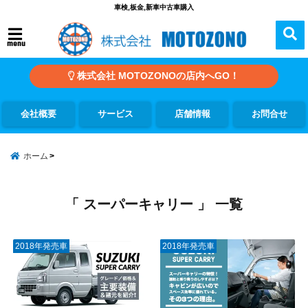
車検,板金,新車中古車購入
menu
株式会社 MOTOZONOの店内へGO！
会社概要
サービス
店舗情報
お問合せ
ホーム
「 スーパーキャリー 」 一覧
2018年発売車
2018年発売車