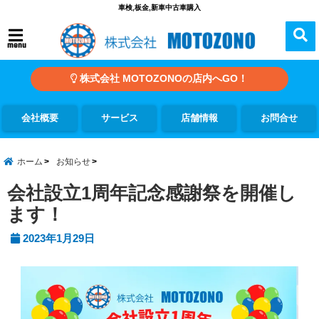
車検,板金,新車中古車購入
menu
株式会社 MOTOZONOの店内へGO！
会社概要
サービス
店舗情報
お問合せ
ホーム
お知らせ
会社設立1周年記念感謝祭を開催し
ます！
2023年1月29日