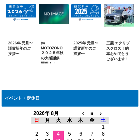
2026年 元旦〜
㈱
2025年 元旦〜
三菱 エクリプ
MOTOZONO
謹賀新年のご
謹賀新年のご
スクロス！納
２０２５年秋
挨拶〜
挨拶〜
車おめでとう
の大感謝祭
ございます！
開催！！
イベント・定休日
2026年 8月
日
月
火
水
木
金
土
1
2
3
4
5
6
7
8